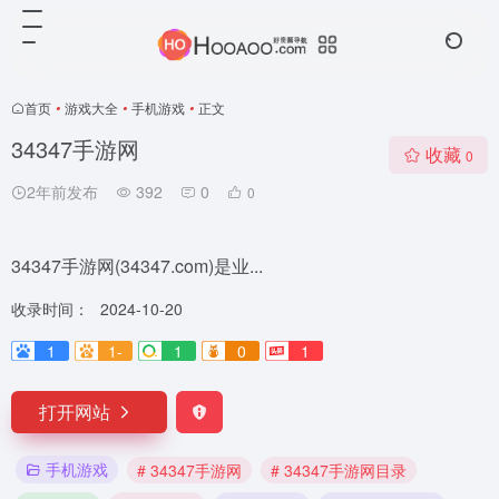
首页
•
游戏大全
•
手机游戏
•
正文
34347手游网
收藏
0
2年前发布
392
0
0
34347手游网(34347.com)是业...
收录时间：
2024-10-20
1
1-
1
0
1
打开网站
手机游戏
# 34347手游网
# 34347手游网目录