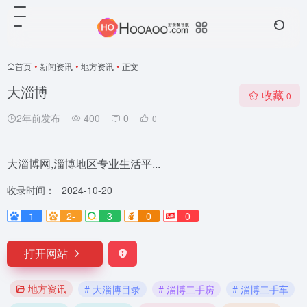
首页
•
新闻资讯
•
地方资讯
•
正文
大淄博
收藏
0
2年前发布
400
0
0
大淄博网,淄博地区专业生活平...
收录时间：
2024-10-20
1
2-
3
0
0
打开网站
地方资讯
# 大淄博目录
# 淄博二手房
# 淄博二手车