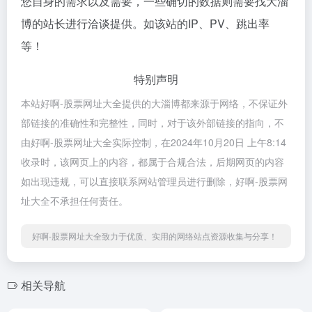
您自身的需求以及需要，一些确切的数据则需要找大淄
博的站长进行洽谈提供。如该站的IP、PV、跳出率
等！
特别声明
本站好啊-股票网址大全提供的大淄博都来源于网络，不保证外
部链接的准确性和完整性，同时，对于该外部链接的指向，不
由好啊-股票网址大全实际控制，在2024年10月20日 上午8:14
收录时，该网页上的内容，都属于合规合法，后期网页的内容
如出现违规，可以直接联系网站管理员进行删除，好啊-股票网
址大全不承担任何责任。
好啊-股票网址大全致力于优质、实用的网络站点资源收集与分享！
相关导航