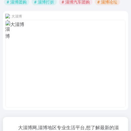
# 淄博团购
# 淄博打折
# 淄博汽车团购
# 淄博论坛
大淄博
大淄博网,淄博地区专业生活平台,想了解最新的淄