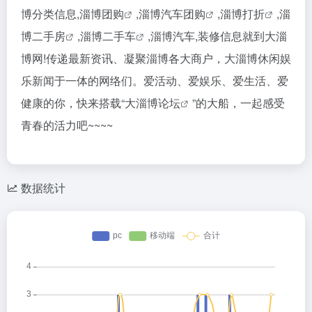
博分类信息,
淄博团购
,
淄博汽车团购
,
淄博打折
,
淄
博二手房
,
淄博二手车
,淄博汽车,装修信息就到大淄
博网!传递最新资讯、凝聚淄博各大商户，大淄博休闲娱
乐新闻于一体的网络们。爱活动、爱娱乐、爱生活、爱
健康的你，快来搭载“大
淄博论坛
”的大船，一起感受
青春的活力吧~~~~
数据统计