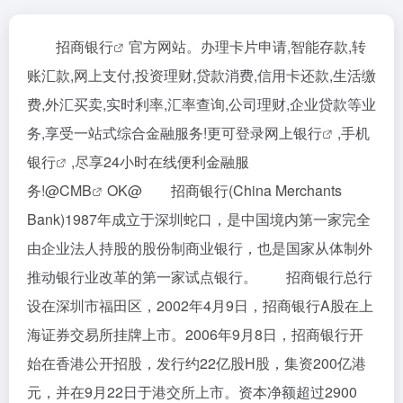
招商银行
官方网站。办理卡片申请,智能存款,转
账汇款,网上支付,投资理财,贷款消费,信用卡还款,生活缴
费,外汇买卖,实时利率,汇率查询,公司理财,企业贷款等业
务,享受一站式综合金融服务!更可登录
网上银行
,
手机
银行
,尽享24小时在线便利金融服
务!@
CMB
OK@ 招商银行(China Merchants
Bank)1987年成立于深圳蛇口，是中国境内第一家完全
由企业法人持股的股份制商业银行，也是国家从体制外
推动银行业改革的第一家试点银行。 招商银行总行
设在深圳市福田区，2002年4月9日，招商银行A股在上
海证券交易所挂牌上市。2006年9月8日，招商银行开
始在香港公开招股，发行约22亿股H股，集资200亿港
元，并在9月22日于港交所上市。资本净额超过2900