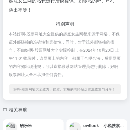
起点女生网的站长进行洽谈提供。如该站的IP、PV、
跳出率等！
特别声明
本站好啊-股票网址大全提供的起点女生网都来源于网络，不保
证外部链接的准确性和完整性，同时，对于该外部链接的指
向，不由好啊-股票网址大全实际控制，在2024年10月20日 上
午11:01收录时，该网页上的内容，都属于合规合法，后期网页
的内容如出现违规，可以直接联系网站管理员进行删除，好啊-
股票网址大全不承担任何责任。
好啊-股票网址大全致力于优质、实用的网络站点资源收集与分享！
相关导航
酷乐米
owllook – 小说搜索引擎