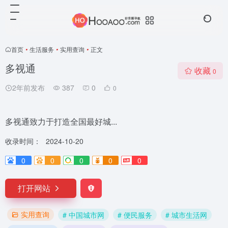
首页
•
生活服务
•
实用查询
•
正文
多视通
收藏
0
2年前发布
387
0
0
多视通致力于打造全国最好城...
收录时间：
2024-10-20
0
0
0
0
0
打开网站
实用查询
# 中国城市网
# 便民服务
# 城市生活网