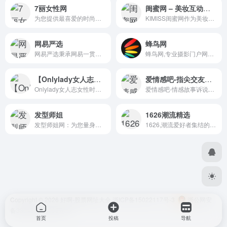
7丽女性网
闺蜜网 – 美妆互动媒体 消费参考决策入口
为您提供最喜爱的时尚、美容...
KIMISS闺蜜网作为美妆互动媒...
网易严选
蜂鸟网
网易严选秉承网易一贯的严谨...
蜂鸟网,专业摄影门户网站,学...
【Onlylady女人志女性时尚生活平台】女性时尚网站_专业美容互动平台
爱情感吧-指尖交友尽在爱情感吧！
Onlylady女人志女性时尚生活...
爱情感吧-情感故事诉说与倾诉...
发型师姐
1626潮流精选
发型师姐网：为您量身打造的...
1626,潮流爱好者集结的潮流购...
Copyright © 2026
好啊-股票网址大全
浙ICP备15022117号-3
浙公网安
备33048302000574号
首页
投稿
导航