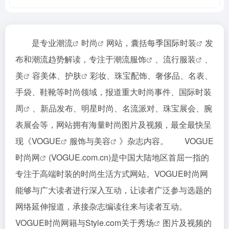
是专业
潮流
时尚
网站，囊括每季国际
时装
发
布和潮流趋势解读，专注于潮流
服饰
、
流行服装
、
美
容美体、
护肤
彩妆、珠宝配饰、奢侈品、名表、
手袋、鞋靴等时尚领域，报道重大时尚事件、国际
时装
周
、新品发布、明星时尚、名流派对、珠宝展会、腕
表展会等，网站拥有海量时尚图片及视频，最全最快呈
现《
VOGUE
服饰与
美容
》杂志内容。 VOGUE
时尚网
(VOGUE.com.cn)是中国大陆地区首屈一指的
专注于高端时装的时尚生活方式网站。VOGUE时尚网
能够与广大读者进行深入互动，让读者广泛参与选题的
网络延伸报道，承接杂志编读往来与读者互动。
VOGUE时尚网籍与Style.com关于
秀场
图片及视频的