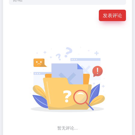
发表评论
暂无评论...