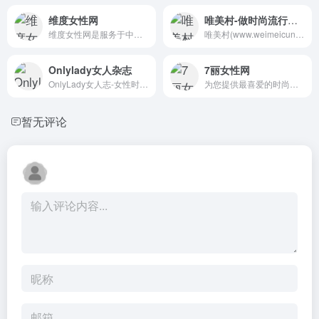
维度女性网
唯美村-做时尚流行美容健康娱乐女性网站
维度女性网是服务于中高收入...
唯美村(www.weimeicun.com)做...
Onlylady女人杂志
7丽女性网
OnlyLady女人志-女性时尚生活...
为您提供最喜爱的时尚、美容...
暂无评论