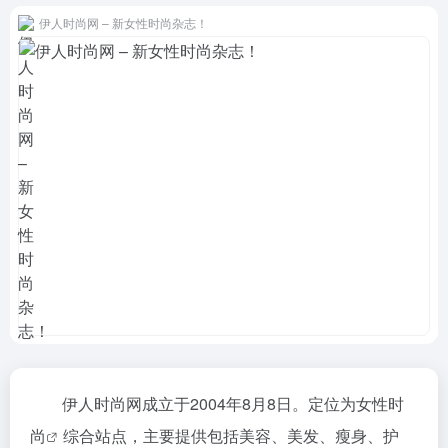
伊人时尚网 – 新女性时尚杂志！
伊人时尚网成立于2004年8月8日。定位为
女性时
尚
综合站点，主要提供包括美容、美发、瘦身、护