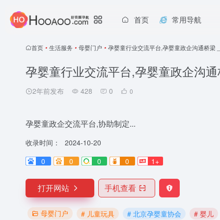
首页
常用导航
首页
•
生活服务
•
母婴门户
•
孕婴童行业交流平台,孕婴童政企沟通桥梁 
孕婴童行业交流平台,孕婴童政企沟通
2年前发布
428
0
0
孕婴童政企交流平台,协助制定...
收录时间：
2024-10-20
0
0
0
0
1+
打开网站
手机查看
母婴门户
# 儿童玩具
# 北京孕婴童协会
# 婴儿