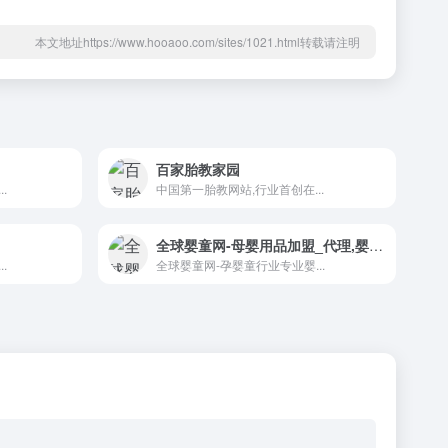
本文地址https://www.hooaoo.com/sites/1021.html转载请注明
百家胎教家园
.
中国第一胎教网站,行业首创在...
全球婴童网-母婴用品加盟_代理,婴儿用品代理_批发,孕婴童招商网
.
全球婴童网-孕婴童行业专业婴...