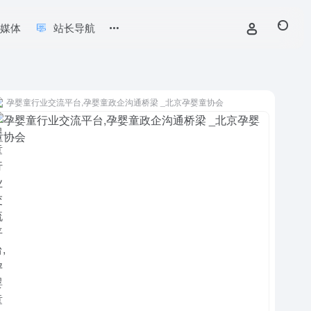
新媒体
站长导航
孕婴童行业交流平台,孕婴童政企沟通桥梁 _北京孕婴童协会