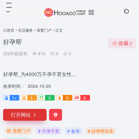
首页
•
生活服务
•
母婴门户
•
正文
好孕帮
收藏
0
2年前发布
410
0
0
好孕帮_为4000万不孕不育女性...
收录时间：
2024-10-20
1+
1-
0
0
2-
打开网站
母婴门户
# 不孕不育
# 备孕
# 好孕帮目录