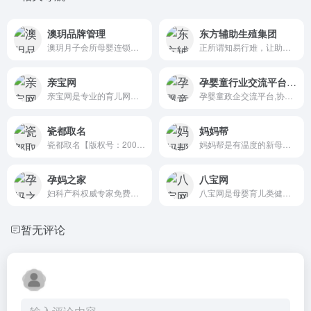
澳玥品牌管理
东方辅助生殖集团
澳玥月子会所母婴连锁加盟品...
正所谓知易行难，让助孕宝宝...
亲宝网
孕婴童行业交流平台,孕婴童政企沟通桥梁 _北京孕婴童协会
亲宝网是专业的育儿网站,提供...
孕婴童政企交流平台,协助制定...
瓷都取名
妈妈帮
瓷都取名【版权号：2005SR051...
妈妈帮是有温度的新母婴生活...
孕妈之家
八宝网
妇科产科权威专家免费提供孕...
八宝网是母婴育儿类健康网站...
暂无评论