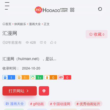
首页
•
休闲娱乐
•
漫画大全
•
正文
汇漫网
收藏
0
2年前发布
428
0
0
汇漫网（huiman.net），是以...
收录时间：
2024-10-20
1
1-
1+
0
0
打开网站
漫画大全
# gif动画
# 中国动漫网
# 优秀动画短片