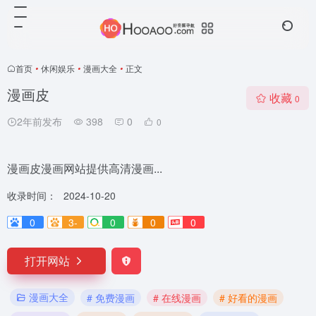
首页
•
休闲娱乐
•
漫画大全
•
正文
漫画皮
收藏
0
2年前发布
398
0
0
漫画皮漫画网站提供高清漫画...
收录时间：
2024-10-20
0
3-
0
0
0
打开网站
漫画大全
# 免费漫画
# 在线漫画
# 好看的漫画