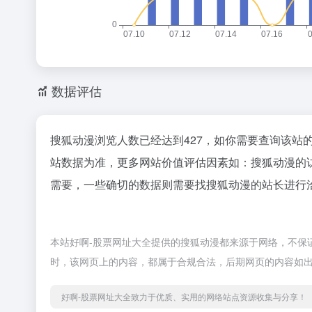
数据评估
搜狐动漫浏览人数已经达到427，如你需要查询该站
站数据为准，更多网站价值评估因素如：搜狐动漫的
需要，一些确切的数据则需要找搜狐动漫的站长进行洽
本站好啊-股票网址大全提供的搜狐动漫都来源于网络，不保证外
时，该网页上的内容，都属于合规合法，后期网页的内容如出
好啊-股票网址大全致力于优质、实用的网络站点资源收集与分享！