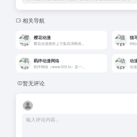
相关导航
樱花动漫
猫
樱花动漫拥有上万集高清晰画...
M站
羁绊动漫网络
动
羁绊网络（www.005.tv）是一...
动漫
暂无评论