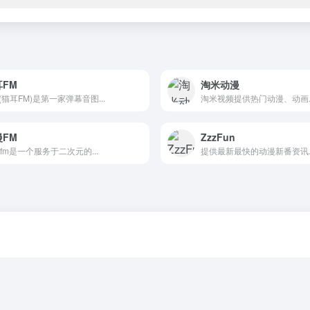
耳FM
淘米动漫
(猫耳FM)是第一家弹幕音图...
淘米视频提供热门动漫、动画..
漫FM
ZzzFun
fm是一个服务于二次元的...
提供最新最快的动漫新番资讯..