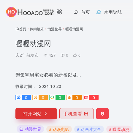
首页
常用导航
首页
•
休闲娱乐
•
动漫世界
•
喔喔动漫网
喔喔动漫网
2年前发布
427
0
0
聚集宅男宅女必看的新番以及...
收录时间：
2024-10-20
0
0
0
0
0
打开网站
手机查看
动漫世界
# 动漫电影
# 动画片大全
# 喔喔动漫