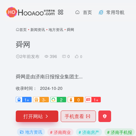
首页
常用导航
首页
•
新闻资讯
•
地方资讯
•
舜网
舜网
2年前发布
396
0
0
舜网是由济南日报报业集团主...
收录时间：
2024-10-20
1+
3-
2
0
1+
打开网站
手机查看
地方资讯
# 济南商业
# 济南房产
# 济南手机报