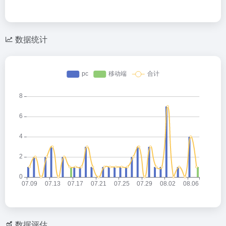
数据统计
数据评估