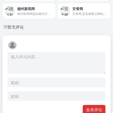
德州新闻网
安青网
德州新闻网是由德州日报社主...
安青网,是安徽重点网站,在安...
暂无评论
发表评论