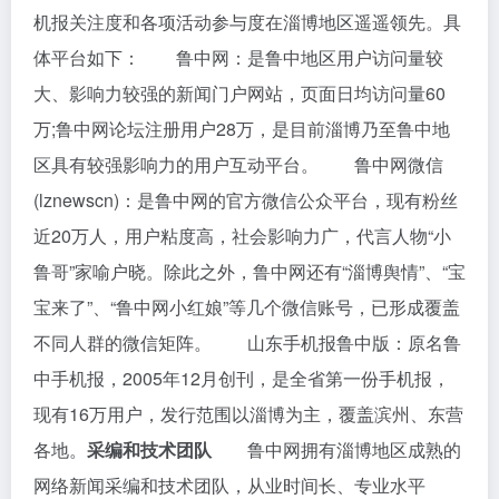
机报关注度和各项活动参与度在淄博地区遥遥领先。具
体平台如下： 鲁中网：是鲁中地区用户访问量较
大、影响力较强的新闻门户网站，页面日均访问量60
万;鲁中网论坛注册用户28万，是目前淄博乃至鲁中地
区具有较强影响力的用户互动平台。 鲁中网微信
(lznewscn)：是鲁中网的官方微信公众平台，现有粉丝
近20万人，用户粘度高，社会影响力广，代言人物“小
鲁哥”家喻户晓。除此之外，鲁中网还有“淄博舆情”、“宝
宝来了”、“鲁中网小红娘”等几个微信账号，已形成覆盖
不同人群的微信矩阵。 山东手机报鲁中版：原名鲁
中手机报，2005年12月创刊，是全省第一份手机报，
现有16万用户，发行范围以淄博为主，覆盖滨州、东营
各地。
采编和技术团队
鲁中网拥有淄博地区成熟的
网络新闻采编和技术团队，从业时间长、专业水平