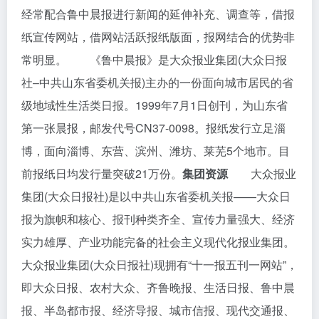
经常配合鲁中晨报进行新闻的延伸补充、调查等，借报
纸宣传网站，借网站活跃报纸版面，报网结合的优势非
常明显。 《鲁中晨报》是大众报业集团(大众日报
社–中共山东省委机关报)主办的一份面向城市居民的省
级地域性生活类日报。1999年7月1日创刊，为山东省
第一张晨报，邮发代号CN37-0098。报纸发行立足淄
博，面向淄博、东营、滨州、潍坊、莱芜5个地市。目
前报纸日均发行量突破21万份。
集团资源
大众报业
集团(大众日报社)是以中共山东省委机关报——大众日
报为旗帜和核心、报刊种类齐全、宣传力量强大、经济
实力雄厚、产业功能完备的社会主义现代化报业集团。
大众报业集团(大众日报社)现拥有“十一报五刊一网站”，
即大众日报、农村大众、齐鲁晚报、生活日报、鲁中晨
报、半岛都市报、经济导报、城市信报、现代交通报、