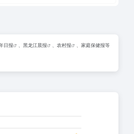
年日报
、
黑龙江晨报
、
农村报
、家庭保健报等