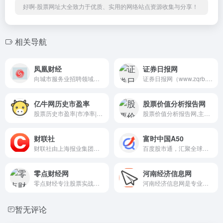
好啊-股票网址大全致力于优质、实用的网络站点资源收集与分享！
相关导航
凤凰财经
证券日报网
向城市服务业招聘领域进军 兼...
证券日报网（www.zqrb.cn），...
亿牛网历史市盈率
股票价值分析报告网
股票历史市盈率|市净率|PE|PB查询
股票价值分析报告网,主要提供...
财联社
富时中国A50
财联社由上海报业集团主管主办，持有《互联网新闻信息服务许可证》的主流财经新闻集团和财经通讯社，涵盖A股24小时电报、股市、金融、行情看盘、科创板等证券资讯，以“准确、快速、权威、专业”为新闻准则，致力于为投资者提供“媒体+资讯+数据+服务+交易”五位于一体的全方位金融服务。
百度股市通，汇聚全球金融市场的股票、基金、外汇、期货等实时行情，7*24小时覆盖专业财经资讯，提供客观、准确、及时、全面的沪深港美上市公司股价、财务、股东、分红等信息，让用户在复杂的金融市场，更简单的获取投资信息。
零点财经网
河南经济信息网
零点财经专注股票实战，提供...
河南经济信息网是专业的门户...
暂无评论