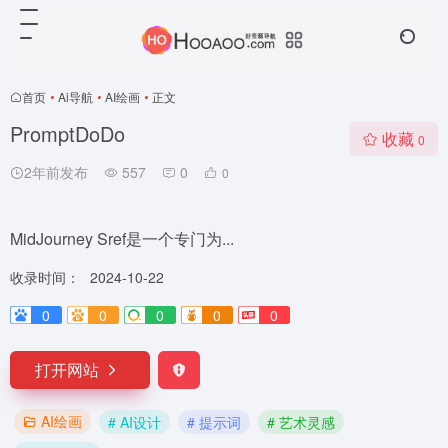
首页
•
Ai导航
•
AI绘画
•
正文
PromptDoDo
收藏
0
2年前发布
557
0
0
MidJourney Sref是一个专门为...
收录时间：
2024-10-22
0
0
0
0
0
打开网站
AI绘画
# AI设计
# 提示词
# 艺术灵感