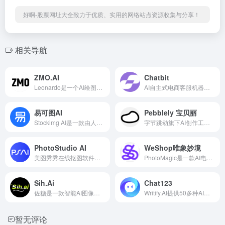
好啊-股票网址大全致力于优质、实用的网络站点资源收集与分享！
相关导航
ZMO.AI
Chatbit
Leonardo是一个AI绘图社区，...
AI自主式电商客服机器人，模...
易可图AI
Pebblely 宝贝丽
Stockimg AI是一款由人工智能...
字节跳动旗下AI创作工具，能...
PhotoStudio AI
WeShop唯象妙境
美图秀秀在线抠图软件，免费...
PhotoMagic是一款AI电商图片...
Sih.Ai
Chat123
佐糖是一款智能AI图像处理工...
Writify.AI提供50多种AI写作...
暂无评论