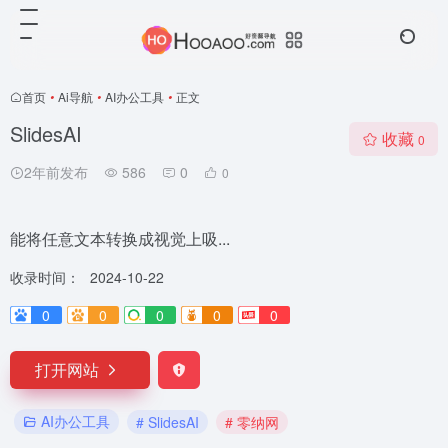
首页
•
Ai导航
•
AI办公工具
•
正文
SlidesAI
收藏
0
2年前发布
586
0
0
能将任意文本转换成视觉上吸...
收录时间：
2024-10-22
0
0
0
0
0
打开网站
AI办公工具
# SlidesAI
# 零纳网