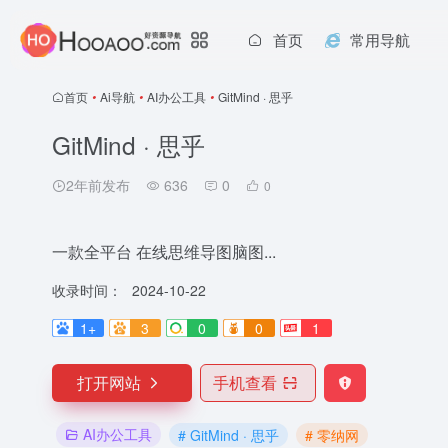
首页
常用导航
首页
•
Ai导航
•
AI办公工具
•
GitMind · 思乎
GitMind · 思乎
2年前发布
636
0
0
一款全平台 在线思维导图脑图...
收录时间：
2024-10-22
1+
3
0
0
1
打开网站
手机查看
AI办公工具
# GitMind · 思乎
# 零纳网