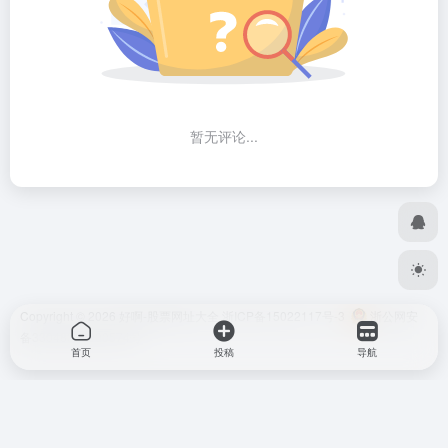
暂无评论...
Copyright © 2026
好啊-股票网址大全
浙ICP备15022117号-3
浙公网安
备33048302000574号
首页
投稿
导航