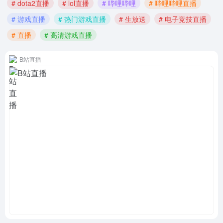
# dota2直播
# lol直播
# 哔哩哔哩
# 哔哩哔哩直播
# 游戏直播
# 热门游戏直播
# 生放送
# 电子竞技直播
# 直播
# 高清游戏直播
B站直播