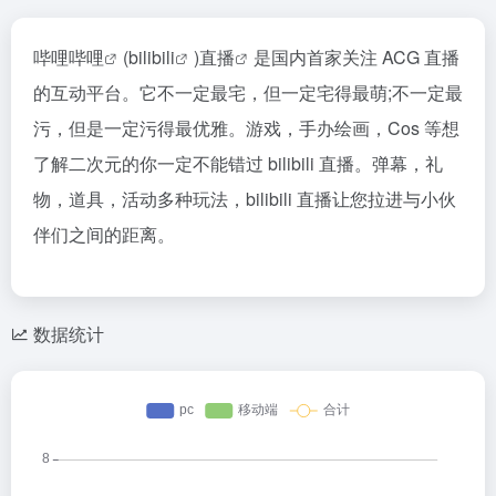
哔哩哔哩
(
bilibili
)
直播
是国内首家关注 ACG 直播
的互动平台。它不一定最宅，但一定宅得最萌;不一定最
污，但是一定污得最优雅。游戏，手办绘画，Cos 等想
了解二次元的你一定不能错过 bilibili 直播。弹幕，礼
物，道具，活动多种玩法，bilibili 直播让您拉进与小伙
伴们之间的距离。
数据统计