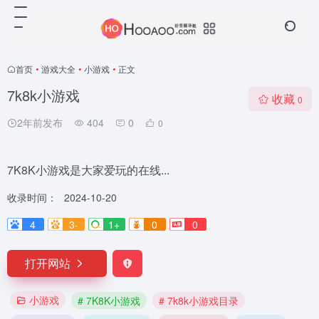
首页
•
游戏大全
•
小游戏
•
正文
7k8k小游戏
收藏
0
2年前发布
404
0
0
7K8K小游戏是大家爱玩的在线...
收录时间：
2024-10-20
4
3-
1+
0
0
打开网站
小游戏
# 7K8K小游戏
# 7k8k小游戏目录