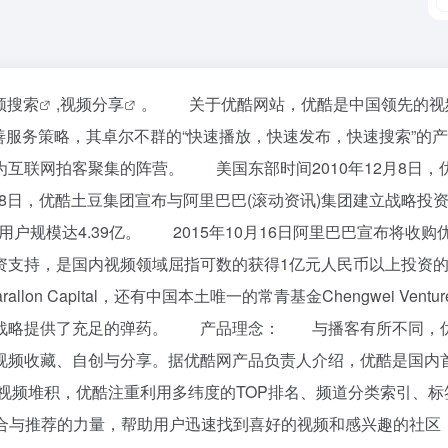
频搜索
,
视频分享
。 关于优酷网站，优酷是中国领先的视频分
完善服务策略，其卓尔不群的“快速播放，快速发布，快速搜索”
互联网拍客聚集的阵营。 美国东部时间2010年12月8日，优
28日，优酷土豆集团宣布与阿里巴巴(滚动资讯)集团建立战略投
频用户规模达4.39亿。 2015年10月16日阿里巴巴宣布将收
持，是国内视频领域屈指可数的获得1亿元人民币以上投资的
一的Farallon Capital，还有中国本土唯一的常青基金Chengwe
展战略提供了充足的弹药。 产品理念： 与播客有所不同，优
视频收藏、自创与分享。据优酷网产品负责人介绍，优酷是国内
视频堆积，优酷注重利用多纬度的TOP排名、频道分类索引、
合与推荐的力量，帮助用户迅速找到喜好的视频和感兴趣的社区，