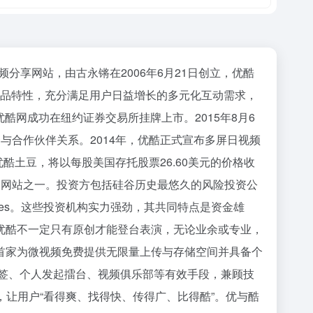
享网站，由古永锵在2006年6月21日创立，优酷
的产品特性，充分满足用户日益增长的多元化互动需求，
酷网成功在纽约证券交易所挂牌上市。2015年8月6
资与合作伙伴关系。2014年，优酷正式宣布多屏日视频
购优酷土豆，将以每股美国存托股票26.60美元的价格收
网站之一。投资方包括硅谷历史最悠久的风险投资公
i Ventures。这些投资机构实力强劲，其共同特点是资金雄
酷不一定只有原创才能登台表演，无论业余或专业，
首家为微视频免费提供无限量上传与存储空间并具备个
标签、个人发起擂台、视频俱乐部等有效手段，兼顾技
让用户“看得爽、找得快、传得广、比得酷”。优与酷