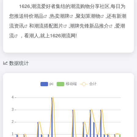
1626,潮流爱好者集结的潮流购物分享社区,每日为
您推送
特价潮品
,
热卖潮牌
,
聚划算潮物
,还有新
潮
流资讯
和
潮流搭配图片
,
潮牌先锋新品推介
,
爱潮
流
，看潮人,就上1626潮流网!
数据统计