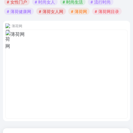
# 女性门户
# 时尚女人
# 时尚生活
# 流行时尚
# 薄荷健康网
# 薄荷女人网
# 薄荷网
# 薄荷网目录
薄荷网