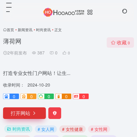
首页
•
新闻资讯
•
时尚资讯
•
正文
薄荷网
收藏
0
2年前发布
387
0
0
打造专业女性门户网站！让生...
收录时间：
2024-10-20
0
0
0
0
0
打开网站
时尚资讯
# 女人网
# 女性健康
# 女性网