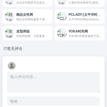
朵朵女性网是专业是女性资讯...
汇集时尚先锋资讯,展现女性生...
精品女性网
PCLADY-[太平洋时尚网]
精品女性网是服务于都市高端...
太平洋时尚网(pclady.com.cn)...
发型师姐
YOKA时尚网
发型师姐网：为您量身打造的...
YOKA时尚网是服务于高收入群...
暂无评论