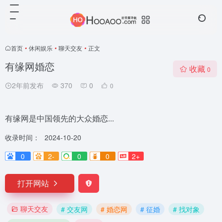
首页
•
休闲娱乐
•
聊天交友
•
正文
有缘网婚恋
收藏
0
2年前发布
370
0
0
有缘网是中国领先的大众婚恋...
收录时间：
2024-10-20
0
2-
0
0
2+
打开网站
聊天交友
# 交友网
# 婚恋网
# 征婚
# 找对象