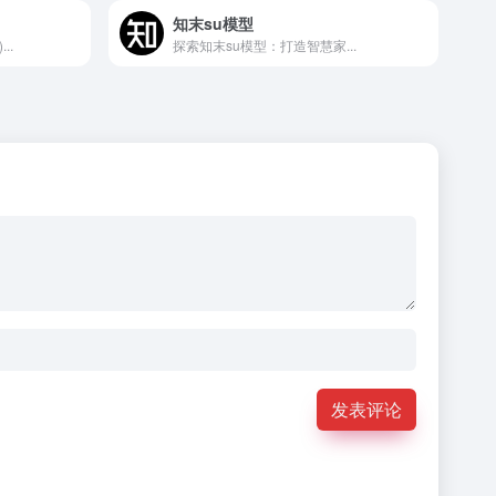
知末su模型
..
探索知末su模型：打造智慧家...
发表评论