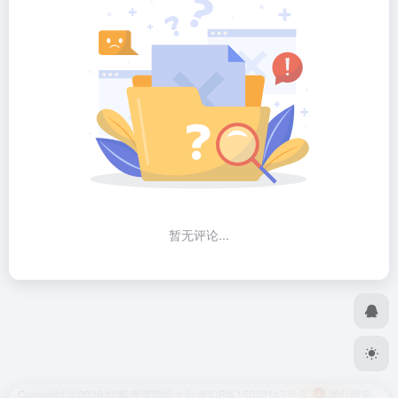
暂无评论...
Copyright © 2026
好啊-股票网址大全
浙ICP备15022117号-3
浙公网安