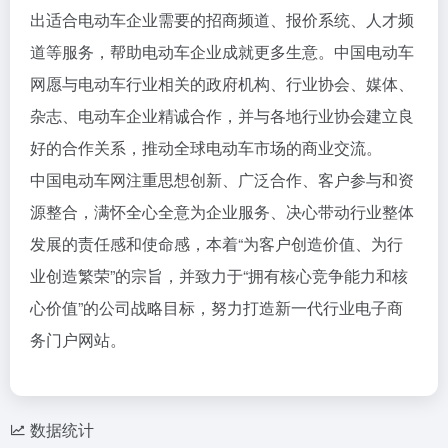
出适合电动车企业需要的招商频道、报价系统、人才频
道等服务，帮助电动车企业成就更多生意。中国电动车
网愿与电动车行业相关的政府机构、行业协会、媒体、
杂志、电动车企业精诚合作，并与各地行业协会建立良
好的合作关系，推动全球电动车市场的商业交流。
中国电动车网注重思想创新、广泛合作、客户参与和资
源整合，满怀全心全意为企业服务、决心带动行业整体
发展的责任感和使命感，本着“为客户创造价值、为行
业创造繁荣”的宗旨，并致力于“拥有核心竞争能力和核
心价值”的公司战略目标，努力打造新一代行业电子商
务门户网站。
数据统计