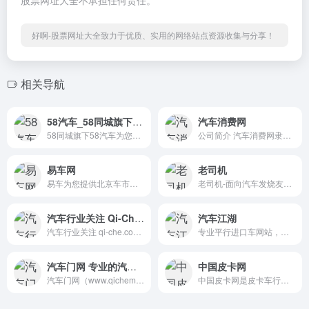
股票网址大全不承担任何责任。
好啊-股票网址大全致力于优质、实用的网络站点资源收集与分享！
相关导航
58汽车_58同城旗下汽车网
汽车消费网
58同城旗下58汽车为您提供汽...
公司简介 汽车消费网隶属于...
易车网
老司机
易车为您提供北京车市行情、...
老司机-面向汽车发烧友的资讯...
汽车行业关注 Qi-Che.com
汽车江湖
汽车行业关注 qi-che.com,汽...
专业平行进口车网站，为您详...
汽车门网 专业的汽车质量投诉平台
中国皮卡网
汽车门网（www.qichemen.com...
中国皮卡网是皮卡车行业权威...