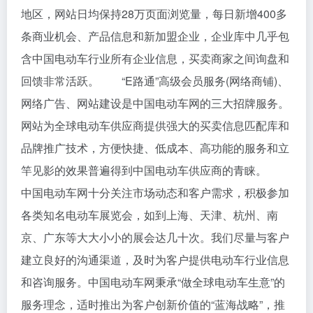
地区，网站日均保持28万页面浏览量，每日新增400多
条商业机会、产品信息和新加盟企业，企业库中几乎包
含中国电动车行业所有企业信息，买卖商家之间询盘和
回馈非常活跃。 “E路通”高级会员服务(网络商铺)、
网络广告、网站建设是中国电动车网的三大招牌服务。
网站为全球电动车供应商提供强大的买卖信息匹配库和
品牌推广技术，方便快捷、低成本、高功能的服务和立
竿见影的效果普遍得到中国电动车供应商的青睐。
中国电动车网十分关注市场动态和客户需求，积极参加
各类知名电动车展览会，如到上海、天津、杭州、南
京、广东等大大小小的展会达几十次。我们尽量与客户
建立良好的沟通渠道，及时为客户提供电动车行业信息
和咨询服务。中国电动车网秉承“做全球电动车生意”的
服务理念，适时推出为客户创新价值的“蓝海战略”，推