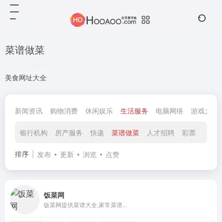
菜谱做菜
共 27 篇网址
美食网址大全
新闻资讯
购物消费
休闲娱乐
生活服务
电脑网络
游戏大全
银行机构
房产服务
快递
菜谱做菜
人才招聘
彩票
地图
排序
发布
更新
浏览
点赞
饭菜网
饭菜网提供菜谱大全,家常菜谱...