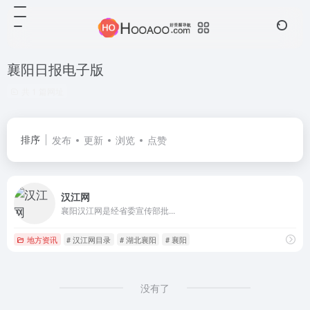
襄阳日报电子版
共 1 篇网址
排序
发布
更新
浏览
点赞
汉江网
襄阳汉江网是经省委宣传部批...
地方资讯
# 汉江网目录
# 湖北襄阳
# 襄阳
没有了