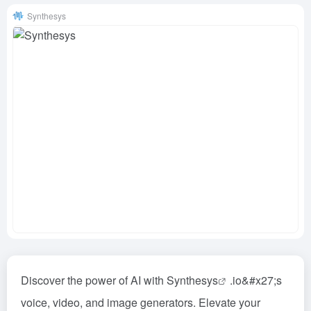
Synthesys
Discover the power of AI with
Synthesys
.io&#x27;s
voice, video, and image generators. Elevate your