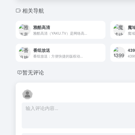
相关导航
雅酷高清
魔
雅酷高清（YAKU.TV）是网络高...
魔域
番组放送
43
番组放送：方便快捷的版权动...
43
暂无评论