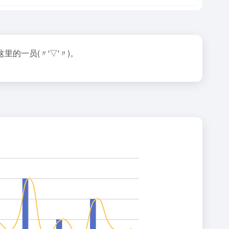
的一员(〃'▽'〃)。