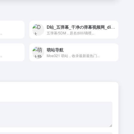
D站_五弹幕_干净の弹幕视频网_dilili,发射(。ﾟωﾟ)ﾉ"！
.
五弹幕/5DM，原名dilili/嘀哩...
萌站导航
.
Moe321 萌站，收录最新最热门...