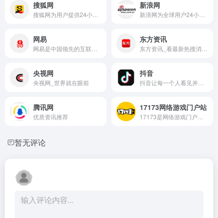
搜狐网
新浪网
搜狐网为用户提供24小时不间断的最新资讯
新浪网为全球用户24小时提供全面及时的中文资讯，内容覆盖国内外突发新闻事件、体坛赛事、娱乐时尚、产业资讯、实用信息等，设有新闻、体育、娱乐、财经、科技、房产、汽车等30多个内容频道，同时开设博客、视频、论坛等自由互动交流空间。
网易
东方资讯
网易是中国领先的互联网技术公司
东方资讯_看最新热搜消息，品今日头条新闻！
央视网
抖音
央视网_世界就在眼前
抖音让每一个人看见并连接更大的世界，鼓励表达、沟通和记录，激发创造，丰富人们的精神世界，让现实生活更美好。
腾讯网
17173网络游戏门户站
优质资讯推荐
17173是网络游戏门户站,全年365天保持不间断更新,您可以在这里获得专业的游戏新闻资讯,完善的游戏攻略专区,人气游戏论坛以及游戏测试账号等,是游戏玩家首选网络游戏资讯门户网站。
暂无评论